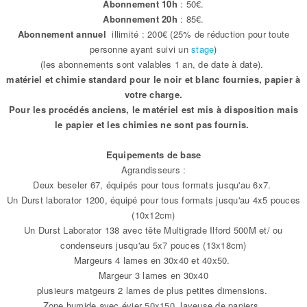
Abonnement 10h
: 50€.
Abonnement 20h
: 85€.
Abonnement annuel
illimité : 200€ (25% de réduction pour toute
personne ayant suivi un
stage
)
(les abonnements sont valables 1 an, de date à date).
matériel et chimie standard pour le noir et blanc fournies, papier à
votre charge.
Pour les procédés anciens, le matériel est mis à disposition mais
le papier et les chimies ne sont pas fournis.
Equipements de base
Agrandisseurs :
Deux beseler 67, équipés pour tous formats jusqu'au 6x7.
Un Durst laborator 1200, équipé pour tous formats jusqu'au 4x5 pouces
(10x12cm)
Un Durst Laborator 138 avec tête Multigrade Ilford 500M et/ ou
condenseurs jusqu'au 5x7 pouces (13x18cm)
Margeurs 4 lames en 30x40 et 40x50.
Margeur 3 lames en 30x40
plusieurs matgeurs 2 lames de plus petites dimensions.
Zone humide avec évier 50x150, laveuse de papiers.